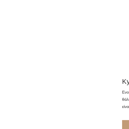
Ky
Ενο
θάλ
είν