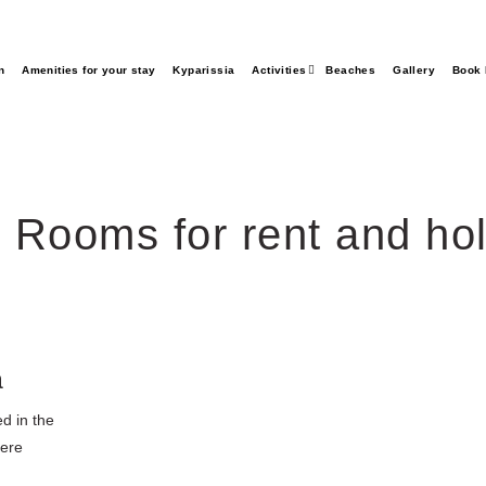
n
Amenities for your stay
Kyparissia
Activities
Beaches
Gallery
Book
 Rooms for rent and hol
a
d in the
here