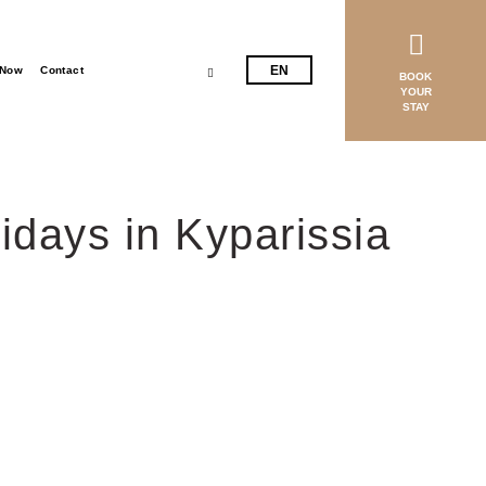
EL
EN
 Now
Contact
BOOK
YOUR
STAY
idays in Kyparissia