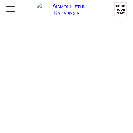
BOOK
YOUR
STAY
Eπικοινωνία
Panoraia's Luxury
Suite
Ιωαννίδου (Πάροδος)