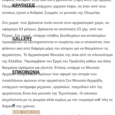
ΚΡΑΤΗΣΕΙΣ
Ολυμπίας. Ολόγυρα υπάρχουν χαμηλοί λόφοι, σε έναν από τους
οποίους έχτισε ο Ανδρέας Συγγρός το μουσείο της Ολυμπίας.
Στο χωριό, που βρίσκεται πολύ κοντά στον αρχαιολογικό χώρο, σε
υψόμετρο 63 μέτρων, βρίσκεται σε απόσταση 23 χλμ. από τον
Πύργο. Στο χωριό, υπάρχει πλήθος ξενοδοχείων και εστιατορίων
GALLERY
προκειμένου να εξυπηρετούνται οι τουρίστες και οι επισκέπτες που
φτάνουν εκεί από διάφορα μέρη του κόσμου για να θαυμάσουν τις
αρχαιότητες. Το Αρχαιολογικό Μουσείο της είναι από τα πλουσιότερα
της Ελλάδας. Περιλαμβάνει τον Ερμή του Πραξιτέλη καθώς και άλλα
θαυμάσια αγάλματα και γλυπτά. Επίσης υπάρχει το Μουσείο
ΕΠΙΚΟΙΝΩΝΙΑ
Αρχαιων Ολυμπιακών Αγώνων που αφορά την ιστορία των
πανελλήνιων αγώνων στην αρχαιότητα.Στο Μουσείο Αρχιμήδη,
υπάρχουν αντίγραφα μηχανών, εργαλείων, παιχνιδιών κλπ της
αρχαιότητας.Ειναι ένα μουσείο της Τεχνολογίας. Οι κάτοικοι
ασχολούνται με τη γεωργία αλλά κυρίως με τον τουρισμό καθ’ όλη τη
el
διάρκεια του χρόνου.
en
BOOK YOUR STAY