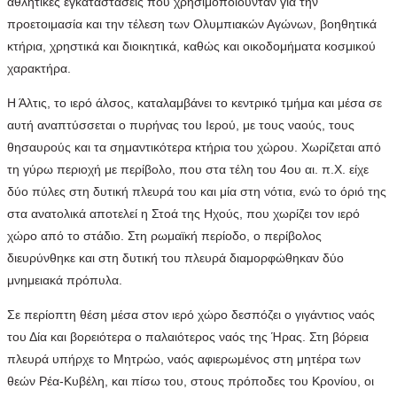
αθλητικές εγκαταστάσεις που χρησιμοποιούνταν για την
προετοιμασία και την τέλεση των Ολυμπιακών Αγώνων, βοηθητικά
κτήρια, χρηστικά και διοικητικά, καθώς και οικοδομήματα κοσμικού
χαρακτήρα.
Η Άλτις, το ιερό άλσος, καταλαμβάνει το κεντρικό τμήμα και μέσα σε
αυτή αναπτύσσεται ο πυρήνας του Ιερού, με τους ναούς, τους
θησαυρούς και τα σημαντικότερα κτήρια του χώρου. Χωρίζεται από
τη γύρω περιοχή με περίβολο, που στα τέλη του 4ου αι. π.Χ. είχε
δύο πύλες στη δυτική πλευρά του και μία στη νότια, ενώ το όριό της
στα ανατολικά αποτελεί η Στοά της Ηχούς, που χωρίζει τον ιερό
χώρο από το στάδιο. Στη ρωμαϊκή περίοδο, ο περίβολος
διευρύνθηκε και στη δυτική του πλευρά διαμορφώθηκαν δύο
μνημειακά πρόπυλα.
Σε περίοπτη θέση μέσα στον ιερό χώρο δεσπόζει ο γιγάντιος ναός
του Δία και βορειότερα ο παλαιότερος ναός της Ήρας. Στη βόρεια
πλευρά υπήρχε το Μητρώο, ναός αφιερωμένος στη μητέρα των
θεών Ρέα-Κυβέλη, και πίσω του, στους πρόποδες του Κρονίου, οι