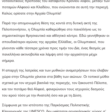
νοτιοδυτικούς πρόποδες του κατάφυτου Κρονίου λόφου, μεταξύ των
ποταμών Αλφειού και Κλαδέου, που ενώνονται σε αυτή την περιοχή.
Καλώς ορίσατε στην Αρχαία Ολυμπία!
Παρά την απομονωμένη θέση της κοντά στη δυτική ακτή της
Πελοποννήσου, η Ολυμπία καθιερώθηκε στο πανελλήνιο ως το
σημαντικότερο θρησκευτικό και αθλητικό κέντρο. Εδώ γεννήθηκαν οι
σπουδαιότεροι αγώνες της αρχαίας Ελλάδας, οι Ολυμπιακοί, που
γίνονταν κάθε τέσσερα χρόνια προς τιμήν του Δία, ένας θεσμός με
πανελλήνια ακτινοβολία και λάμψη από την αρχαιότητα μέχρι
σήμερα.
Η απαρχή της λατρείας και των μυθικών αναμετρήσεων που έλαβαν
χώρα στην Ολυμπία χάνεται στα βάθη των αιώνων. Οι τοπικοί μύθοι
σχετικά με τον ισχυρό βασιλιά της περιοχής, τον ξακουστό Πέλοπα,
και τον ποτάμιο θεό Αλφειό, φανερώνουν τους ισχυρούς δεσμούς
του ιερού τόσο με την Ανατολή όσο και με τη Δύση.
Σύμφωνα με τον ιστότοπο της Παγκόσμιας Πολιτιστικής
Κληρονομιάς της UNESCO, δεν υφίσταται αρχαιολογικός χώρος σ’