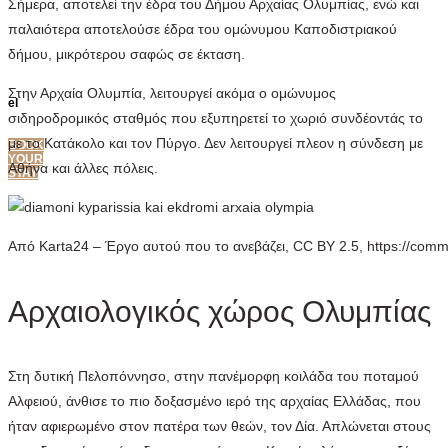
Σήμερα, αποτελεί την έδρα του Δήμου Αρχαίας Ολυμπίας, ενώ και
παλαιότερα αποτελούσε έδρα του ομώνυμου Καποδιστριακού
δήμου, μικρότερου σαφώς σε έκταση.
Στην Αρχαία Ολυμπία, λειτουργεί ακόμα ο ομώνυμος
el
σιδηροδρομικός σταθμός που εξυπηρετεί το χωριό συνδέοντάς το
en
με το Κατάκολο και τον Πύργο. Δεν λειτουργεί πλεον η σύνδεση με
BOOK
YOUR
Αθήνα και άλλες πόλεις.
STAY
Από Karta24 – Έργο αυτού που το ανεβάζει, CC BY 2.5, https://com
Αρχαιολογικός χώρος Ολυμπίας
Στη δυτική Πελοπόννησο, στην πανέμορφη κοιλάδα του ποταμού
Αλφειού, άνθισε το πιο δοξασμένο ιερό της αρχαίας Ελλάδας, που
ήταν αφιερωμένο στον πατέρα των θεών, τον Δία. Απλώνεται στους