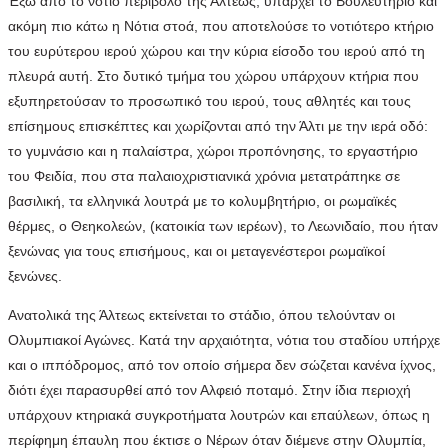
Έξω από το νότιο περίβολο της Άλτεως, υπάρχει το Βουλευτήριο και
ακόμη πιο κάτω η Νότια στοά, που αποτελούσε το νοτιότερο κτήριο
του ευρύτερου ιερού χώρου και την κύρια είσοδο του ιερού από τη
πλευρά αυτή. Στο δυτικό τμήμα του χώρου υπάρχουν κτήρια που
εξυπηρετούσαν το προσωπικό του ιερού, τους αθλητές και τους
επίσημους επισκέπτες και χωρίζονται από την Άλτι με την ιερά οδό:
το γυμνάσιο και η παλαίστρα, χώροι προπόνησης, το εργαστήριο
του Φειδία, που στα παλαιοχριστιανικά χρόνια μετατράπηκε σε
βασιλική, τα ελληνικά λουτρά με το κολυμβητήριο, οι ρωμαϊκές
θέρμες, ο Θεηκολεών, (κατοικία των ιερέων), το Λεωνιδαίο, που ήταν
ξενώνας για τους επισήμους, και οι μεταγενέστεροι ρωμαϊκοί
ξενώνες.
Ανατολικά της Άλτεως εκτείνεται το στάδιο, όπου τελούνταν οι
Ολυμπιακοί Αγώνες. Κατά την αρχαιότητα, νότια του σταδίου υπήρχε
και ο ιππόδρομος, από τον οποίο σήμερα δεν σώζεται κανένα ίχνος,
διότι έχει παρασυρθεί από τον Αλφειό ποταμό. Στην ίδια περιοχή
υπάρχουν κτηριακά συγκροτήματα λουτρών και επαύλεων, όπως η
περίφημη έπαυλη που έκτισε ο Νέρων όταν διέμενε στην Ολυμπία,