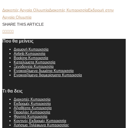
Διακοπές Αρχαία Ολυμπία
Διακοπές Κυπαρισσία
Εκδρομή στην
Αρχαία Ολυμπία
SHARE THIS ARTICLE





Που θα μείνεις
Διαμονή Κυπαρισσία
Airbnb Κυπαρισσία
Booking Κυπαρισσία
Καταλύματα Κυπαρισσία
Ξενοδοχεία Κυπαρισσία
Ενοικιαζόμενα δωμάτια Κυπαρισσία
Ενοικιαζόμενα διαμερίσματα Κυπαρισσία
Τι θα δεις
Διακοπές Κυπαρισσία
Εκδρομές Κυπαρισσία
Αξιοθέατα Κυπαρισσία
Παραλίες Κυπαρισσία
Φαγητό Κυπαρισσία
Κοντινές Εκδρομές Κυπαρισσία
Χρήσιμα Τηλέφωνα Κυπαρισσίας