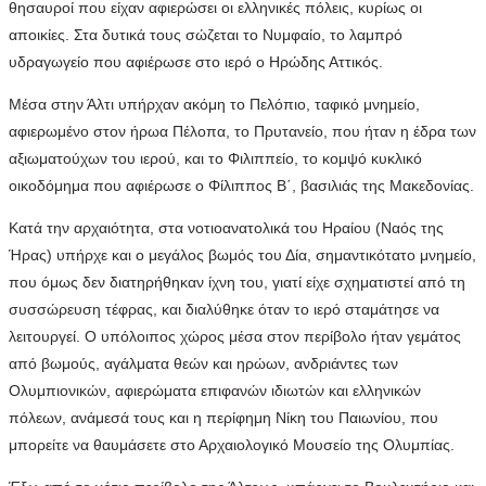
θησαυροί που είχαν αφιερώσει οι ελληνικές πόλεις, κυρίως οι
αποικίες. Στα δυτικά τους σώζεται το Νυμφαίο, το λαμπρό
υδραγωγείο που αφιέρωσε στο ιερό ο Ηρώδης Αττικός.
Μέσα στην Άλτι υπήρχαν ακόμη το Πελόπιο, ταφικό μνημείο,
αφιερωμένο στον ήρωα Πέλοπα, το Πρυτανείο, που ήταν η έδρα των
αξιωματούχων του ιερού, και το Φιλιππείο, το κομψό κυκλικό
οικοδόμημα που αφιέρωσε ο Φίλιππος Β΄, βασιλιάς της Μακεδονίας.
Κατά την αρχαιότητα, στα νοτιοανατολικά του Ηραίου (Ναός της
Ήρας) υπήρχε και ο μεγάλος βωμός του Δία, σημαντικότατο μνημείο,
που όμως δεν διατηρήθηκαν ίχνη του, γιατί είχε σχηματιστεί από τη
συσσώρευση τέφρας, και διαλύθηκε όταν το ιερό σταμάτησε να
λειτουργεί. Ο υπόλοιπος χώρος μέσα στον περίβολο ήταν γεμάτος
από βωμούς, αγάλματα θεών και ηρώων, ανδριάντες των
Ολυμπιονικών, αφιερώματα επιφανών ιδιωτών και ελληνικών
πόλεων, ανάμεσά τους και η περίφημη Νίκη του Παιωνίου, που
μπορείτε να θαυμάσετε στο Αρχαιολογικό Μουσείο της Ολυμπίας.