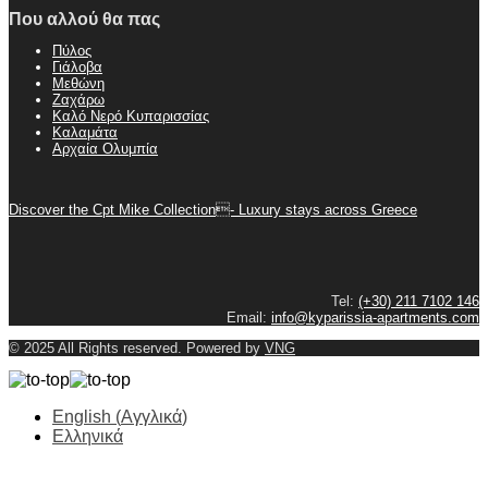
Που αλλού θα πας
Πύλος
Γιάλοβα
Μεθώνη
Ζαχάρω
Καλό Νερό Κυπαρισσίας
Καλαμάτα
Αρχαία Ολυμπία
Discover the Cpt Mike Collection- Luxury stays across Greece
Tel:
(+30) 211 7102 146
Email:
info@kyparissia-apartments.com
© 2025 All Rights reserved. Powered by
VNG
English
(
Αγγλικά
)
Ελληνικά