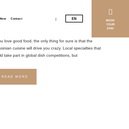
culinary experience in
EL
parissia – Enjoy the local
EN
 Now
Contact
ecialties and indulge in a feast
BOOK
YOUR
 flavors
STAY
ou love good food, the only thing for sure is that the
inian cuisine will drive you crazy. Local specialties that
ld take part in global dish competitions, but
READ MORE