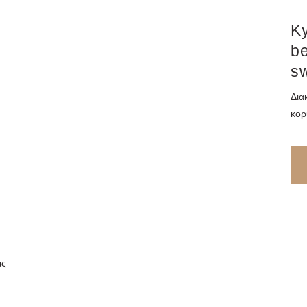
K
be
s
Δια
κορ
ις