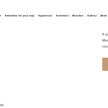
A 
Ky
n
Amenities for your stay
Kyparissia
Activities
Beaches
Gallery
Book
sp
of
If y
Mess
cou
σία