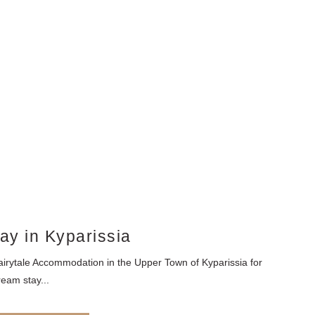
ay in Kyparissia
airytale Accommodation in the Upper Town of Kyparissia for
ream stay...