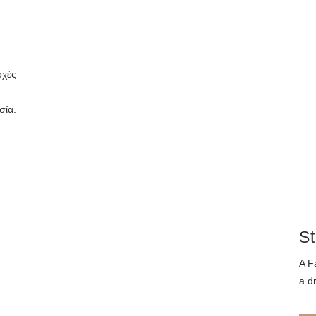
οχές
σία.
St
A F
a d