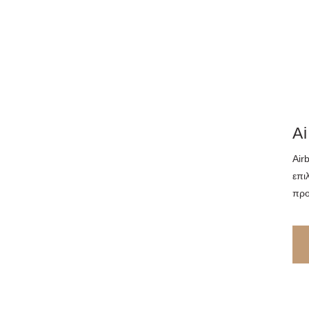
Ai
Air
επι
προ