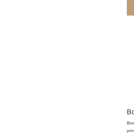
B
Boo
μον