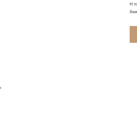
Η π
δια
ι