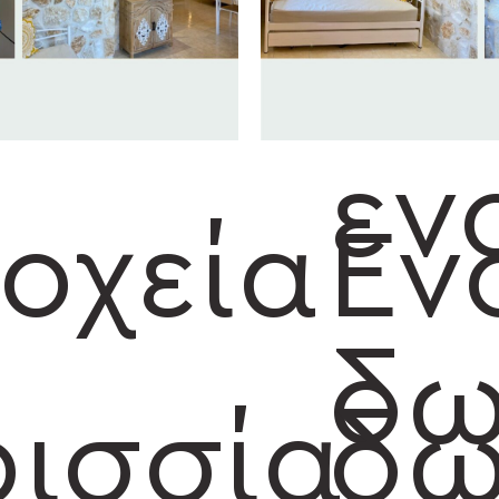
κα
εν
οχεία
Εν
δω
ισσία
δω