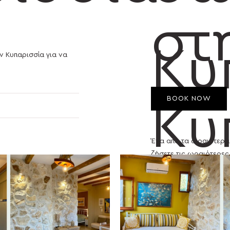
στ
Κυ
ν Κυπαρισσία για να
BOOK NOW
Κυ
Ένα από τα ωραιότερα 
ζήσετε τις ωραιότερες
3
Ένα από τα ωραιότερα 
ζήσετε τις ωραιότερες
Κάστρο