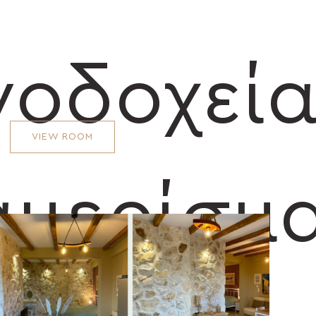
νοδοχεία
VIEW ROOM
αμερίσμ