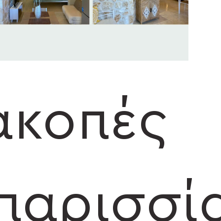
ακοπές
παρισσί