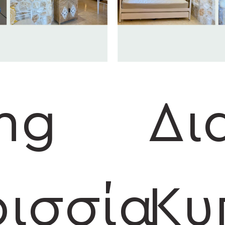
ng
Δι
ισσία
Κυ