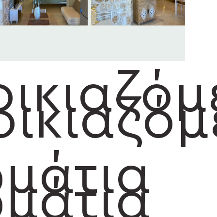
ι
οικιαζόμ
οικιαζόμ
μάτια
μάτια