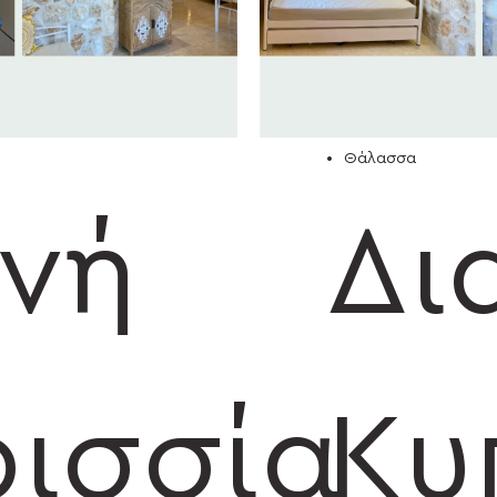
Βουνό
Θάλασσα
3
Κάστρο
Βουνό
Θάλασσα
νή
Δι
ισσία
Κυ