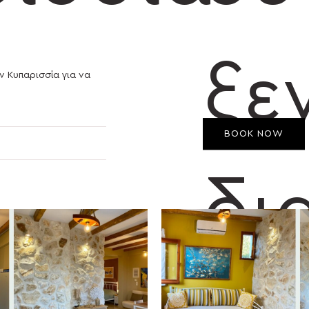
ξε
ν Κυπαρισσία για να
BOOK NOW
δι