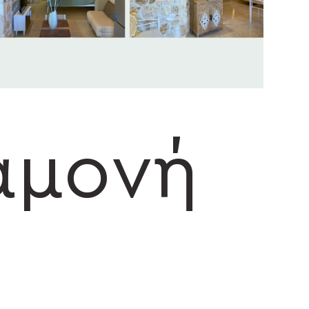
αμονή