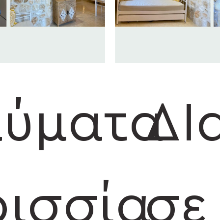
λύματα
ΔΙ
ισσία
σε