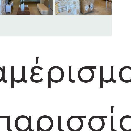
52.3m²
αμέρισμ
παρισσί