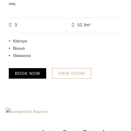
σας
3
52.3m²
Κάστρο
Βουνό
Θάλασσα
BOOK NOW
VIEW ROOM