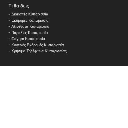
Τι θα δεις
Διακοπές Κυπαρισσία
Εκδρομές Κυπαρισσία
Αξιοθέατα Κυπαρισσία
Παραλίες Κυπαρισσία
Φαγητό Κυπαρισσία
Κοντινές Εκδρομές Κυπαρισσία
Χρήσιμα Τηλέφωνα Κυπαρισσίας
Που αλλού θα πας
Πύλος
Γιάλοβα
Μεθώνη
Ζαχάρω
Καλό Νερό Κυπαρισσίας
Καλαμάτα
Αρχαία Ολυμπία